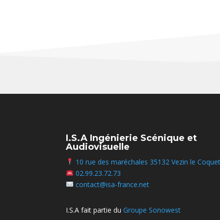
I.S.A Ingénierie Scénique et
Audiovisuelle
10 rue des maréchales 35132 Vezin le Coque
02.99.23.72.73
contact@isa-france.net
I.S.A fait partie du
Groupe Sonowest